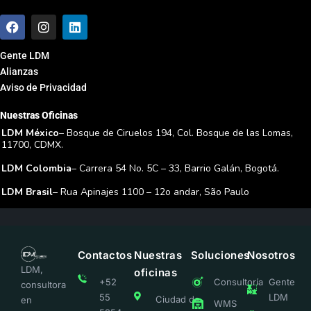
Gente LDM
Alianzas
Aviso de Privacidad
Nuestras Oficinas
LDM México
– Bosque de Ciruelos 194, Col. Bosque de las Lomas,
11700, CDMX.
LDM Colombia
– Carrera 54 No. 5C – 33, Barrio Galán, Bogotá.
LDM Brasil
– Rua Apinajes 1100 – 12o andar, São Paulo
Contactos
Nuestras
Soluciones
Nosotros
LDM,
oficinas
+52
Consultoría
Gente
consultora
55
LDM
Ciudad de
en
WMS