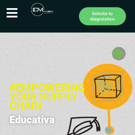
Solicita tu
diagnóstico
#EMPOWERING
YOUR SUPPLY
CHAIN
Educativa