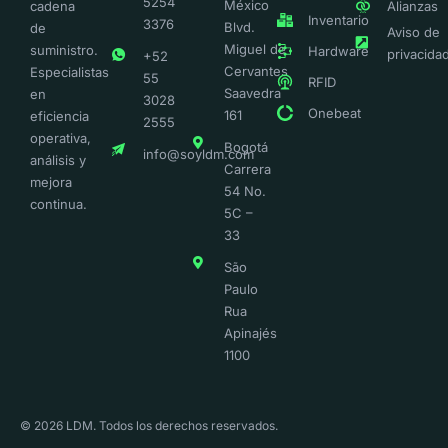
5254
México
Alianzas
cadena
Inventario
3376
Blvd.
de
Aviso de
Miguel de
suministro.
Hardware
privacida
+52
Cervantes
Especialistas
55
RFID
Saavedra
en
3028
Onebeat
161
eficiencia
2555
operativa,
Bogotá
info@soyldm.com
análisis y
Carrera
mejora
54 No.
continua.
5C –
33
São
Paulo
Rua
Apinajés
1100
© 2026 LDM. Todos los derechos reservados.