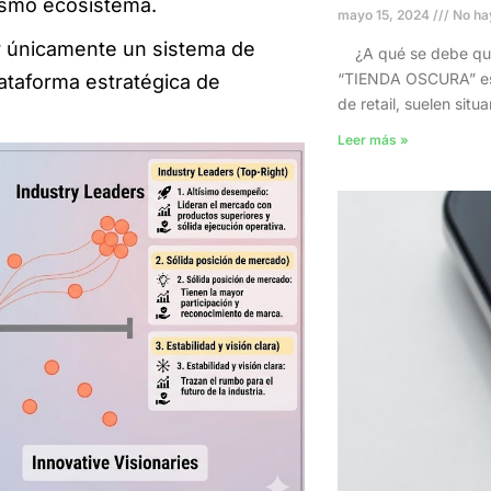
mismo ecosistema.
mayo 15, 2024
No ha
r únicamente un sistema de
¿A qué se debe que
“TIENDA OSCURA” es 
ataforma estratégica de
de retail, suelen sit
Leer más »