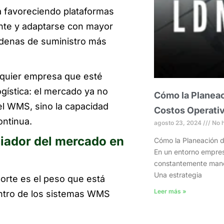
á favoreciendo plataformas
nte y adaptarse con mayor
adenas de suministro más
lquier empresa que esté
gística: el mercado ya no
Cómo la Planeac
el WMS, sino la capacidad
Costos Operati
ontinua.
agosto 23, 2024
No h
ciador del mercado en
Cómo la Planeación d
En un entorno empres
constantemente maner
Una estrategia
porte es el peso que está
Leer más »
 dentro de los sistemas WMS