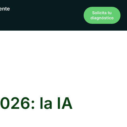
ente
Solicita tu
diagnóstico
026: la IA